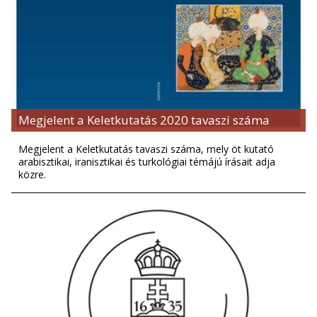
Megjelent a Keletkutatás 2020 tavaszi száma
Megjelent a Keletkutatás tavaszi száma, mely öt kutató
arabisztikai, iranisztikai és turkológiai témájú írásait adja
közre.