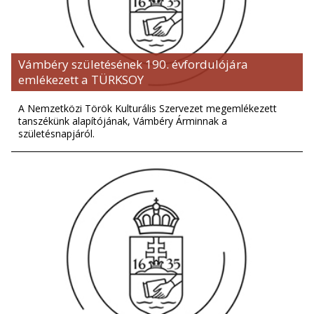
Vámbéry születésének 190. évfordulójára
emlékezett a TÜRKSOY
A Nemzetközi Török Kulturális Szervezet megemlékezett
tanszékünk alapítójának, Vámbéry Árminnak a
születésnapjáról.