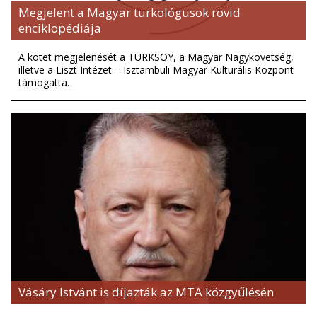
Megjelent a Magyar turkológusok rövid
enciklopédiája
A kötet megjelenését a TÜRKSOY, a Magyar Nagykövetség,
illetve a Liszt Intézet – Isztambuli Magyar Kulturális Központ
támogatta.
Vásáry Istvánt is díjazták az MTA közgyűlésén