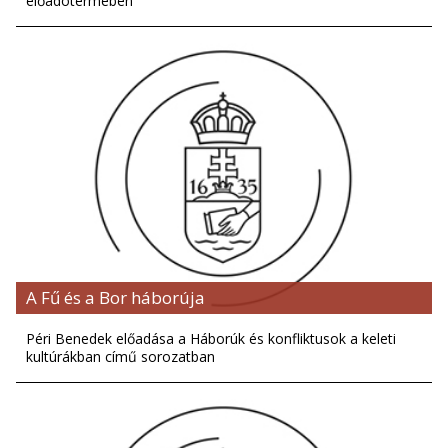
előadótermében
A Fű és a Bor háborúja
Péri Benedek előadása a Háborúk és konfliktusok a keleti
kultúrákban című sorozatban