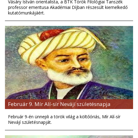
Vásáry István orientalista, a BTK Török Filológiai Tanszék
professor emeritusa Akadémiai Díjban részesült kiemelkedő
kutatómunkájáért.
Február 9. Mír Alí-sír Nevájí születésnapja
Február 9-én ünnepli a török világ a költőóriás, Mír Alí-sír
Nevájí születésnapját.